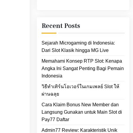
Recent Posts
Sejarah Microgaming di Indonesia:
Dari Slot Klasik hingga MG Live
Memahami Konsep RTP Slot: Kenapa
Angka Ini Sangat Penting Bagi Pemain
Indonesia
วิธีทำเทิร์นโอเวอร์ในเกมเพลย์ Slot ให้
ผ่านฉลุย
Cara Klaim Bonus New Member dan
Langsung Gunakan untuk Main Slot di
Pay77 Daftar
Admin77 Review: Karakteristik Unik