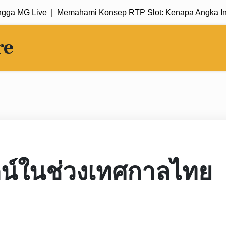
ngga MG Live |
Memahami Konsep RTP Slot: Kenapa Angka Ini 
re
ลน์ในช่วงเทศกาลไทย