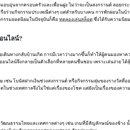
มอบอุ่นจากครอบครัวและเพื่อนฝูง ไม่ว่าจะเป็นสงกรานต์ ลอยกระ
 หรือร่วมกิจกรรมประเพณีต่างๆ แต่สำหรับบางคน การพักผ่อนในบ้
ิจกรรมยอดนิยมในปัจจุบันก็คือ
ทดลองเล่นสล็อต
ซึ่งได้รับความนิย
อนไลน์?
เดินทางกลับบ้านเกิด การมีเวลาว่างมากขึ้นก็ทำให้ผู้คนมองหาควา
นไลน์จึงกลายเป็นตัวเลือกที่หลายคนชื่นชอบ เพราะเล่นง่าย ได้ลุ้
 เช่น โบนัสฝากเงินช่วงสงกรานต์ หรือกิจกรรมสุ่มของรางวัลที่
สล็อตในช่วงเทศกาลจึงไม่ใช่แค่เรื่องของโชค แต่ยังเป็นเรื่องของคว
กวัฒนธรรมไทยและเทศกาลต่างๆ เช่น เกมที่มีสัญลักษณ์ของช้าง น