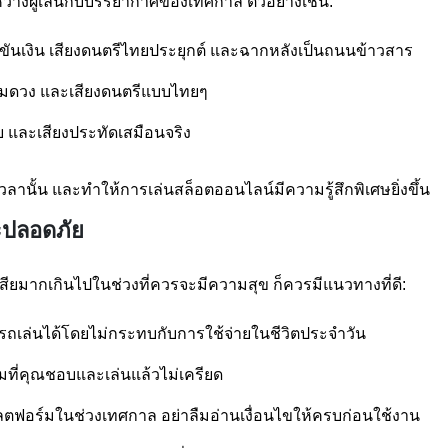
หว่างผู้เล่นกับบรรยากาศของเทศกาล ตัวอย่างเช่น:
ือขันเงิน เสียงดนตรีไทยประยุกต์ และฉากหลังเป็นถนนข้าวสาร
เต็มดวง และเสียงดนตรีแบบไทยๆ
 และเสียงประทัดเสมือนจริง
วลานั้น และทำให้การเล่นสล็อตออนไลน์มีความรู้สึกพิเศษยิ่งขึ้น
ะปลอดภัย
่เสียมากเกินไปในช่วงที่ควรจะมีความสุข ก็ควรมีแนวทางที่ดี:
ารถเล่นได้โดยไม่กระทบกับการใช้จ่ายในชีวิตประจำวัน
ธีมที่คุณชอบและเล่นแล้วไม่เครียด
ตฟอร์มในช่วงเทศกาล อย่าลืมอ่านเงื่อนไขให้ครบก่อนใช้งาน