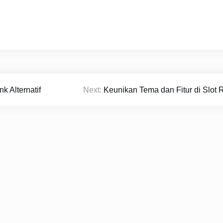
k Alternatif
Next:
Keunikan Tema dan Fitur di Slot 