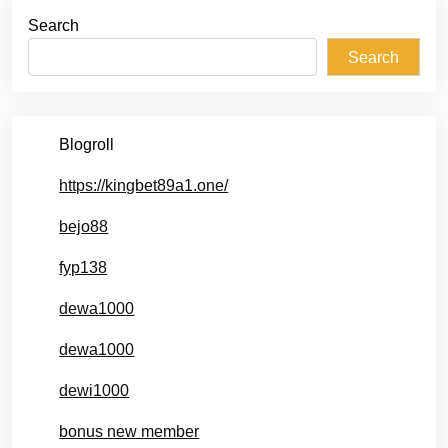
Search
Search
Blogroll
https://kingbet89a1.one/
bejo88
fyp138
dewa1000
dewa1000
dewi1000
bonus new member