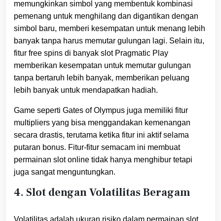
memungkinkan simbol yang membentuk kombinasi
pemenang untuk menghilang dan digantikan dengan
simbol baru, memberi kesempatan untuk menang lebih
banyak tanpa harus memutar gulungan lagi. Selain itu,
fitur free spins di banyak slot Pragmatic Play
memberikan kesempatan untuk memutar gulungan
tanpa bertaruh lebih banyak, memberikan peluang
lebih banyak untuk mendapatkan hadiah.
Game seperti Gates of Olympus juga memiliki fitur
multipliers yang bisa menggandakan kemenangan
secara drastis, terutama ketika fitur ini aktif selama
putaran bonus. Fitur-fitur semacam ini membuat
permainan slot online tidak hanya menghibur tetapi
juga sangat menguntungkan.
4. Slot dengan Volatilitas Beragam
Volatilitas adalah ukuran risiko dalam permainan slot.