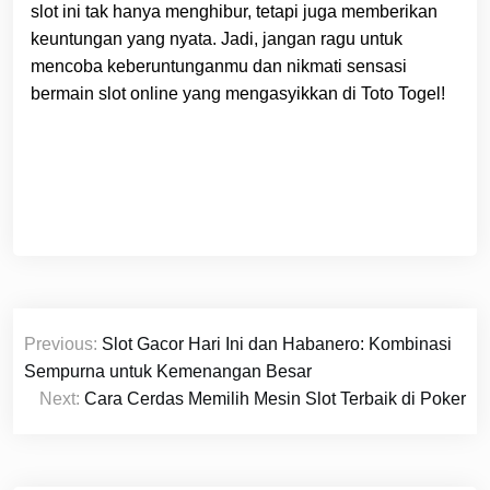
slot ini tak hanya menghibur, tetapi juga memberikan
keuntungan yang nyata. Jadi, jangan ragu untuk
mencoba keberuntunganmu dan nikmati sensasi
bermain slot online yang mengasyikkan di Toto Togel!
Post
Previous:
Slot Gacor Hari Ini dan Habanero: Kombinasi
navigation
Sempurna untuk Kemenangan Besar
Next:
Cara Cerdas Memilih Mesin Slot Terbaik di Poker