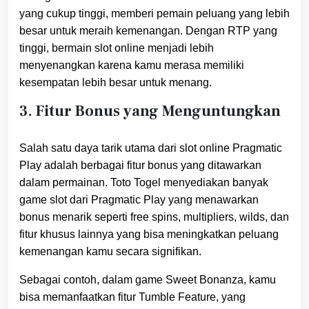
yang cukup tinggi, memberi pemain peluang yang lebih
besar untuk meraih kemenangan. Dengan RTP yang
tinggi, bermain slot online menjadi lebih
menyenangkan karena kamu merasa memiliki
kesempatan lebih besar untuk menang.
3. Fitur Bonus yang Menguntungkan
Salah satu daya tarik utama dari slot online Pragmatic
Play adalah berbagai fitur bonus yang ditawarkan
dalam permainan. Toto Togel menyediakan banyak
game slot dari Pragmatic Play yang menawarkan
bonus menarik seperti free spins, multipliers, wilds, dan
fitur khusus lainnya yang bisa meningkatkan peluang
kemenangan kamu secara signifikan.
Sebagai contoh, dalam game Sweet Bonanza, kamu
bisa memanfaatkan fitur Tumble Feature, yang