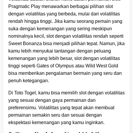
Pragmatic Play menawarkan berbagai pilihan slot
dengan volatilitas yang berbeda, mulai dari volatilitas
rendah hingga tinggi. Jika kamu seorang pemain yang
suka dengan kemenangan yang sering meskipun
nominalnya kecil, slot dengan volatilitas rendah seperti
Sweet Bonanza bisa menjadi pilihan tepat. Namun, jika
kamu lebih menyukai tantangan dengan peluang
kemenangan yang lebih besar, slot dengan volatilitas
tinggi seperti Gates of Olympus atau Wild West Gold
bisa memberikan pengalaman bermain yang seru dan
penuh ketegangan.
Di Toto Togel, kamu bisa memilih slot dengan volatilitas
yang sesuai dengan gaya permainan dan
preferensimu. Volatilitas yang tepat akan membuat
permainan semakin seru dan sesuai dengan
ekspektasi kemenangan yang kamu inginkan.