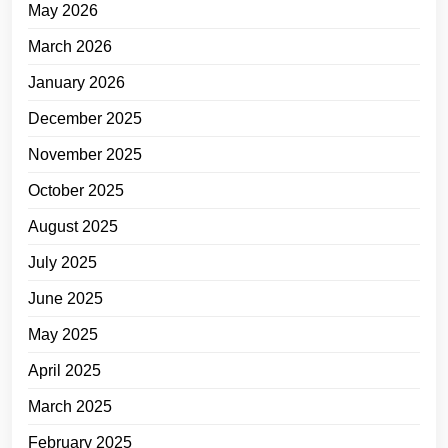
May 2026
March 2026
January 2026
December 2025
November 2025
October 2025
August 2025
July 2025
June 2025
May 2025
April 2025
March 2025
February 2025