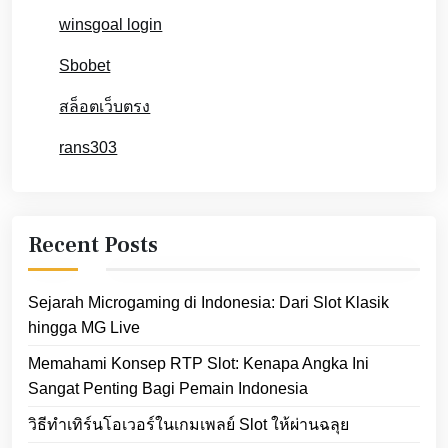
winsgoal login
Sbobet
สล็อตเว็บตรง
rans303
Recent Posts
Sejarah Microgaming di Indonesia: Dari Slot Klasik
hingga MG Live
Memahami Konsep RTP Slot: Kenapa Angka Ini
Sangat Penting Bagi Pemain Indonesia
วิธีทำเทิร์นโอเวอร์ในเกมเพลย์ Slot ให้ผ่านฉลุย