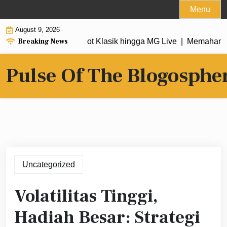
Skip
Menu
to
August 9, 2026
content
Breaking News
di Indonesia: Dari Slot Klasik hingga MG Live |
Memahami Kons
Pulse Of The Blogosphe
Uncategorized
Volatilitas Tinggi,
Hadiah Besar: Strategi