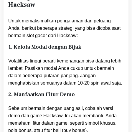
Hacksaw
Untuk memaksimalkan pengalaman dan peluang
Anda, berikut beberapa strategi yang bisa dicoba saat
bermain slot gacor dari Hacksaw:
1.
Kelola Modal dengan Bijak
Volatilitas tinggi berarti kemenangan bisa datang lebih
lambat. Pastikan modal Anda cukup untuk bermain
dalam beberapa putaran panjang. Jangan
menghabiskan semuanya dalam 10-20 spin awal saja.
2.
Manfaatkan Fitur Demo
Sebelum bermain dengan uang asli, cobalah versi
demo dari game Hacksaw. Ini akan membantu Anda
memahami fitur dalam game, seperti simbol khusus,
pola bonus, atau fitur beli (buy bonus).