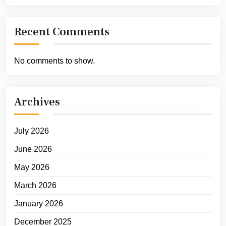
Recent Comments
No comments to show.
Archives
July 2026
June 2026
May 2026
March 2026
January 2026
December 2025