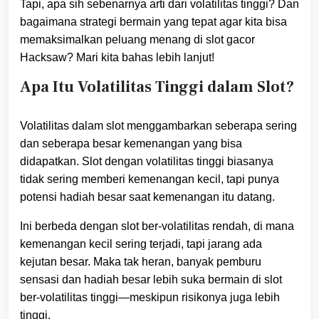
Tapi, apa sih sebenarnya arti dari volatilitas tinggi? Dan
bagaimana strategi bermain yang tepat agar kita bisa
memaksimalkan peluang menang di slot gacor
Hacksaw? Mari kita bahas lebih lanjut!
Apa Itu Volatilitas Tinggi dalam Slot?
Volatilitas dalam slot menggambarkan seberapa sering
dan seberapa besar kemenangan yang bisa
didapatkan. Slot dengan volatilitas tinggi biasanya
tidak sering memberi kemenangan kecil, tapi punya
potensi hadiah besar saat kemenangan itu datang.
Ini berbeda dengan slot ber-volatilitas rendah, di mana
kemenangan kecil sering terjadi, tapi jarang ada
kejutan besar. Maka tak heran, banyak pemburu
sensasi dan hadiah besar lebih suka bermain di slot
ber-volatilitas tinggi—meskipun risikonya juga lebih
tinggi.