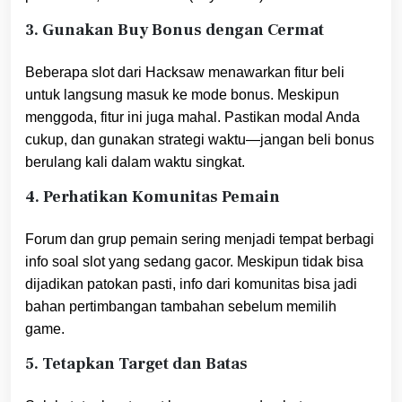
3.
Gunakan Buy Bonus dengan Cermat
Beberapa slot dari Hacksaw menawarkan fitur beli
untuk langsung masuk ke mode bonus. Meskipun
menggoda, fitur ini juga mahal. Pastikan modal Anda
cukup, dan gunakan strategi waktu—jangan beli bonus
berulang kali dalam waktu singkat.
4.
Perhatikan Komunitas Pemain
Forum dan grup pemain sering menjadi tempat berbagi
info soal slot yang sedang gacor. Meskipun tidak bisa
dijadikan patokan pasti, info dari komunitas bisa jadi
bahan pertimbangan tambahan sebelum memilih
game.
5.
Tetapkan Target dan Batas