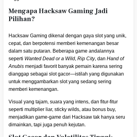
Mengapa Hacksaw Gaming Jadi
Pilihan?
Hacksaw Gaming dikenal dengan gaya slot yang unik,
cepat, dan berpotensi memberi kemenangan besar
dalam satu putaran. Beberapa game andalannya
seperti
Wanted Dead or a Wild
,
Rip City
, dan
Hand of
Anubis
menjadi favorit banyak pemain karena sering
dianggap sebagai slot gacor—istilah yang digunakan
untuk menggambarkan slot yang sedang sering
memberi kemenangan.
Visual yang tajam, suara yang intens, dan fitur-fitur
seperti multiplier liar, sticky wilds, atau bonus buy,
menjadikan game-game dari Hacksaw tak hanya seru
dimainkan, tapi juga penuh kejutan.