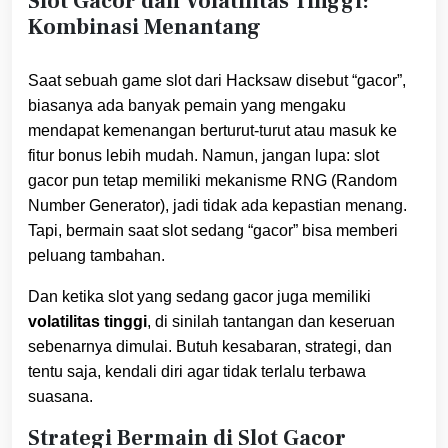
Slot Gacor dan Volatilitas Tinggi:
Kombinasi Menantang
Saat sebuah game slot dari Hacksaw disebut “gacor”,
biasanya ada banyak pemain yang mengaku
mendapat kemenangan berturut-turut atau masuk ke
fitur bonus lebih mudah. Namun, jangan lupa: slot
gacor pun tetap memiliki mekanisme RNG (Random
Number Generator), jadi tidak ada kepastian menang.
Tapi, bermain saat slot sedang “gacor” bisa memberi
peluang tambahan.
Dan ketika slot yang sedang gacor juga memiliki
volatilitas tinggi
, di sinilah tantangan dan keseruan
sebenarnya dimulai. Butuh kesabaran, strategi, dan
tentu saja, kendali diri agar tidak terlalu terbawa
suasana.
Strategi Bermain di Slot Gacor