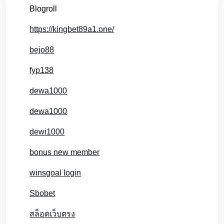
Blogroll
https://kingbet89a1.one/
bejo88
fyp138
dewa1000
dewa1000
dewi1000
bonus new member
winsgoal login
Sbobet
สล็อตเว็บตรง